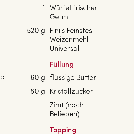
1
Würfel frischer
Germ
520 g
Fini's Feinstes
Weizenmehl
Universal
Füllung
nd
60 g
flüssige Butter
80 g
Kristallzucker
Zimt (nach
Belieben)
Topping