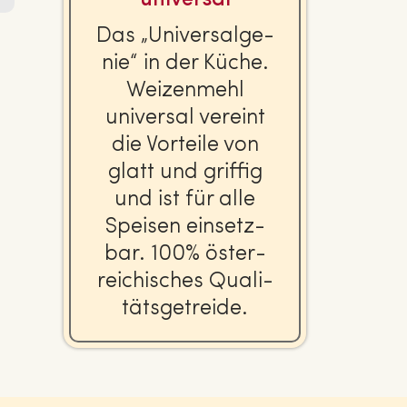
Das „Uni­ver­sal­ge­
nie“ in der Küche.
Wei­zen­mehl
universal vereint
die Vorteile von
glatt und griffig
und ist für alle
Speisen ein­setz­
bar. 100% ös­ter­
rei­chi­sches Qua­li­
täts­ge­trei­de.