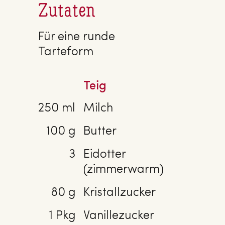
Zutaten
Für eine runde
Tarteform
Teig
250 ml
Milch
100 g
Butter
3
Eidotter
(zimmerwarm)
80 g
Kristallzucker
1 Pkg
Vanillezucker