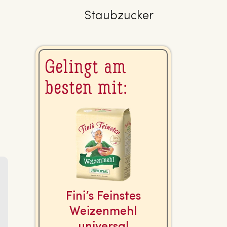
Staubzucker
Gelingt am
besten mit:
Fini’s Feinstes
Wei­zen­mehl
universal