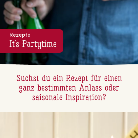
Rezepte
It´s Partytime
Suchst du ein Rezept für einen
ganz be­stimm­ten Anlass oder
saisonale In­spi­ra­ti­on?