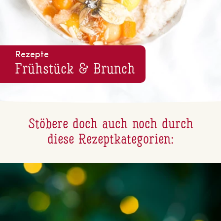
Rezepte
Frühstück & Brunch
Stöbere doch auch noch durch
diese Re­zept­ka­te­go­ri­en: