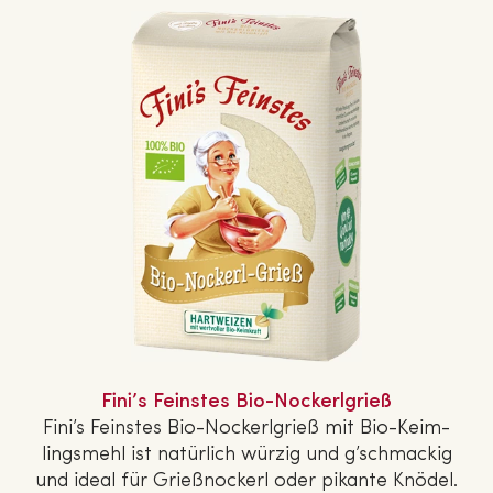
Fini’s Feinstes Bio-No­ckerl­grieß
Fini’s Feinstes Bio-No­ckerl­grieß mit Bio-Keim­
lings­mehl ist natürlich würzig und g’schmackig
und ideal für Grieß­no­ckerl oder pikante Knödel.