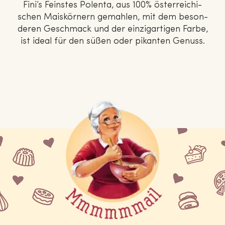
Fini’s Feinstes Polenta, aus 100% ös­ter­rei­chi­
schen Mais­kör­nern gemahlen, mit dem be­son­
de­ren Geschmack und der ein­zig­ar­ti­gen Farbe,
ist ideal für den süßen oder pikanten Genuss.