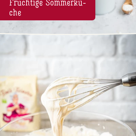
Fruchtige Som­mer­kü­
che