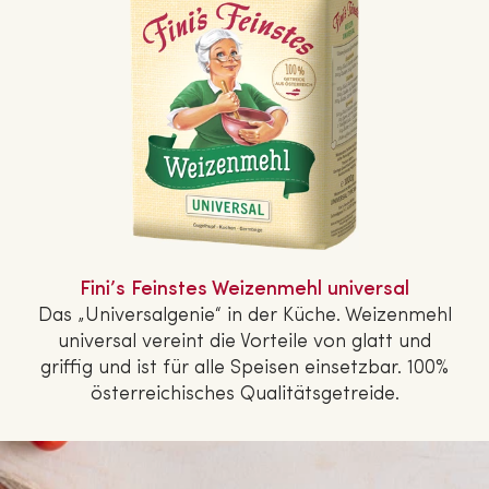
Fini’s Feinstes Wei­zen­mehl universal
Das „Uni­ver­sal­ge­nie“ in der Küche. Wei­zen­mehl
universal vereint die Vorteile von glatt und
griffig und ist für alle Speisen ein­setz­bar. 100%
ös­ter­rei­chi­sches Qua­li­täts­ge­trei­de.