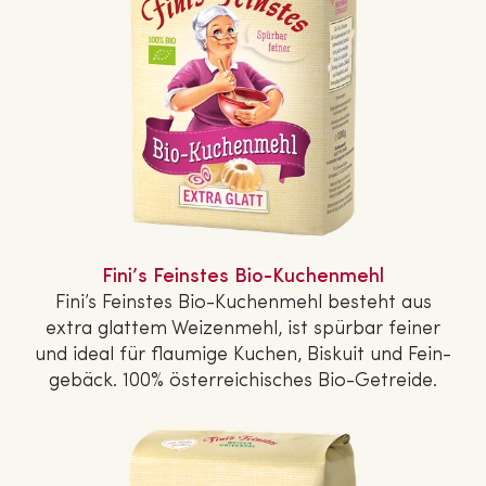
Fini’s Feinstes Bio-Ku­chen­mehl
Fini’s Feinstes Bio-Ku­chen­mehl besteht aus
extra glattem Wei­zen­mehl, ist spürbar feiner
und ideal für flaumige Kuchen, Biskuit und Fein­
ge­bäck. 100% ös­ter­rei­chi­sches Bio-Getreide.