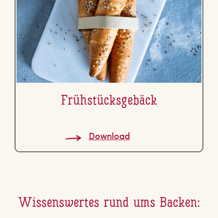
Früh­stücks­ge­bäck
Download
Wis­sens­wer­tes rund ums Backen: