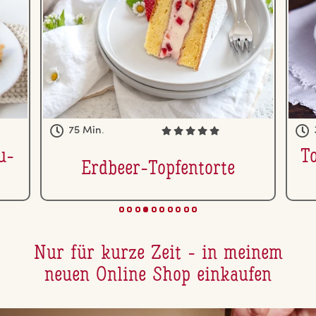
15 Min.
er­
Grieß-Bowl mit Rhabarber-
P
Himbeeren Kompott
Nur für kurze Zeit - in meinem
neuen Online Shop einkaufen