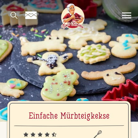
Einfache Mürb­teig­kek­se