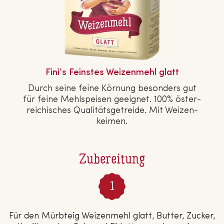
Fini’s Feinstes Wei­zen­mehl glatt
Durch seine feine Körnung besonders gut
für feine Mehl­spei­sen geeignet. 100% ös­ter­
rei­chi­sches Qua­li­täts­ge­trei­de. Mit Wei­zen­
kei­men.
Zubereitung
Für den Mürbteig Weizenmehl glatt, Butter, Zucker,