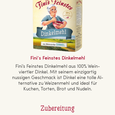
Fini’s Feinstes Din­kel­mehl
Fini’s Feinstes Din­kel­mehl aus 100% Wein­
viert­ler Dinkel. Mit seinem ein­zig­ar­tig
nussigen Geschmack ist Dinkel eine tolle Al­
ter­na­ti­ve zu Wei­zen­mehl und ideal für
Kuchen, Torten, Brot und Nudeln.
Zubereitung