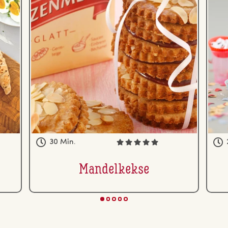
30 Min.
Man­del­kek­se