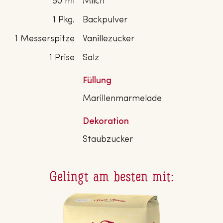
50 ml
Milch
1 Pkg.
Backpulver
1 Messerspitze
Vanillezucker
1 Prise
Salz
Füllung
Marillenmarmelade
Dekoration
Staubzucker
Gelingt am besten mit: