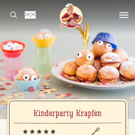
Kin­der­par­ty Krapfen