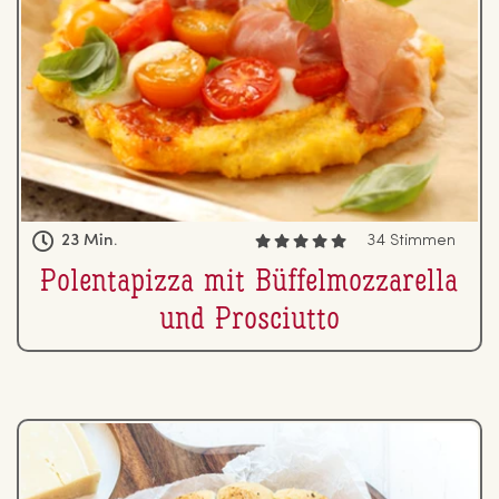
23 Min.
34 Stimmen
Po­len­ta­piz­za mit Büf­fel­moz­za­rel­la
und Pro­s­ciut­to