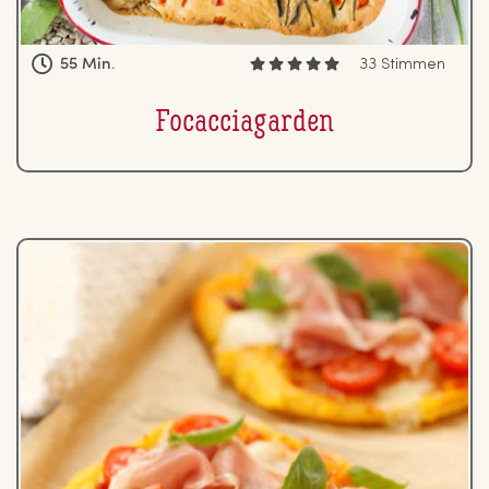
55 Min.
33 Stimmen
Fo­cac­cia­gar­den