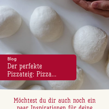
Blog
Der perfekte
Pizzateig: Pizza
backen leicht gemacht
Möchtest du dir auch noch ein
paar In­spi­ra­tio­nen für deine