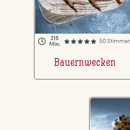
215
50 Stimme
Min.
Bau­ern­we­cken