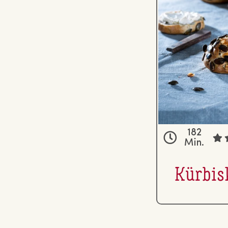
182
Min.
Kür­bis