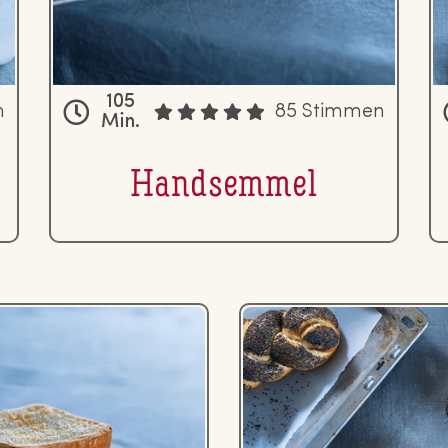
105
n
85 Stimmen
Min.
Hand­sem­mel