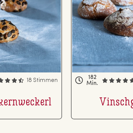
182
18 Stimmen
Min.
­kern­we­ckerl
Vinsch­