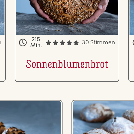
215
n
30 Stimmen
Min.
Son­nen­blu­men­brot