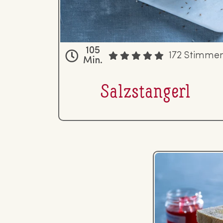
105
172 Stimme
Min.
Salz­stan­gerl