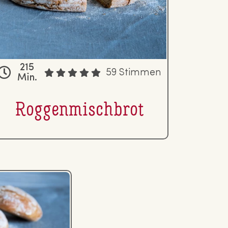
215
59 Stimmen
Min.
Rog­gen­misch­brot