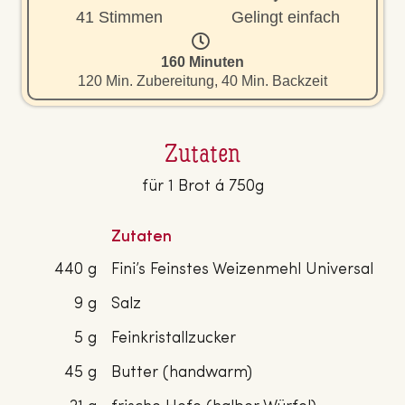
41 Stimmen
Gelingt einfach
160 Minuten
120 Min. Zubereitung, 40 Min. Backzeit
Zutaten
für 1 Brot á 750g
Zutaten
440 g
Fini’s Feinstes Weizenmehl Universal
9 g
Salz
5 g
Feinkristallzucker
45 g
Butter (handwarm)