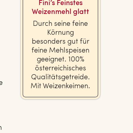
Fini’s Feinstes
Wei­zen­mehl glatt
Durch seine feine
Körnung
besonders gut für
feine Mehl­spei­sen
geeignet. 100%
ös­ter­rei­chi­sches
Qua­li­täts­ge­trei­de.
e
Mit Wei­zen­kei­men.
n