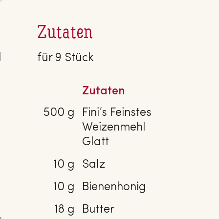
Zutaten
d
für 9 Stück
Zutaten
500 g
Fini’s Feinstes
Weizenmehl
Glatt
10 g
Salz
10 g
Bienenhonig
18 g
Butter