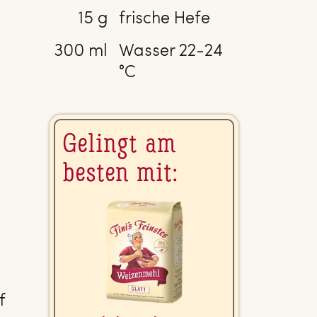
r
15 g
frische Hefe
300 ml
Wasser 22-24
°C
Gelingt am
besten mit:
f