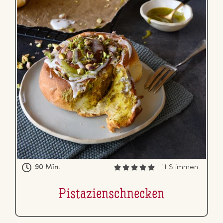
90 Min.
11 Stimmen
Pis­ta­zi­en­schne­cken