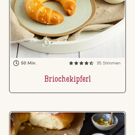
50 Min.
95 Stimmen
Brio­che­kip­ferl