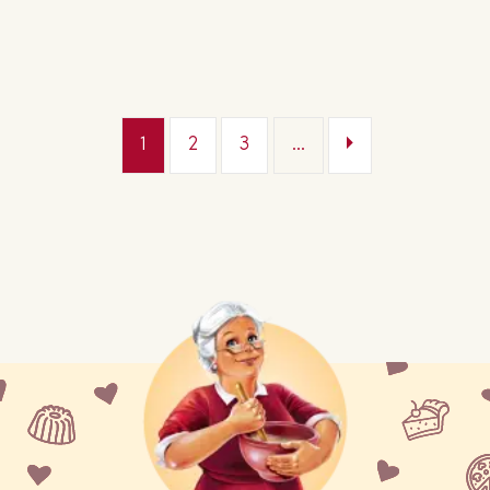
1
2
3
...