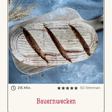
215 Min.
50 Stimmen
Bau­ern­we­cken