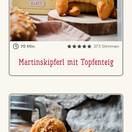
70 Min.
373 Stimmen
Mar­tin­skip­ferl mit Top­fen­teig