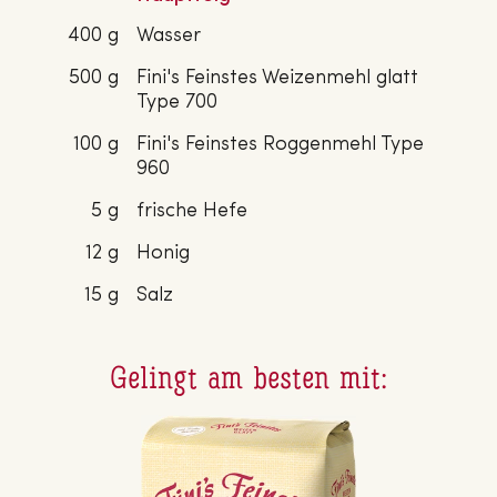
400 g
Wasser
500 g
Fini's Feinstes Weizenmehl glatt
Type 700
100 g
Fini's Feinstes Roggenmehl Type
960
5 g
frische Hefe
12 g
Honig
15 g
Salz
Gelingt am besten mit: