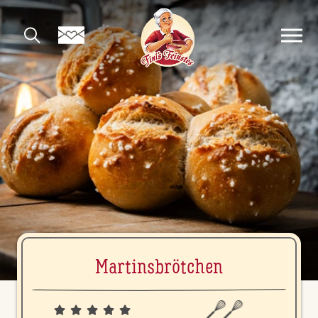
Mar­tins­bröt­chen