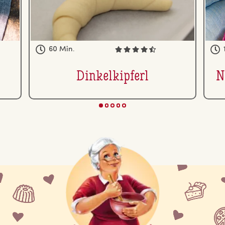
60 Min.
Din­kel­kip­ferl
N