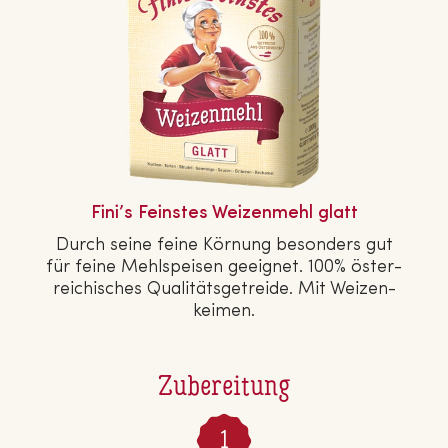
Fini’s Feinstes Wei­zen­mehl glatt
Durch seine feine Körnung besonders gut
für feine Mehl­spei­sen geeignet. 100% ös­ter­
rei­chi­sches Qua­li­täts­ge­trei­de. Mit Wei­zen­
kei­men.
Zubereitung