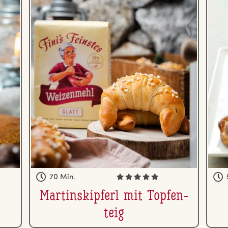
70 Min.
Mar­tin­skip­ferl mit Top­fen­
teig