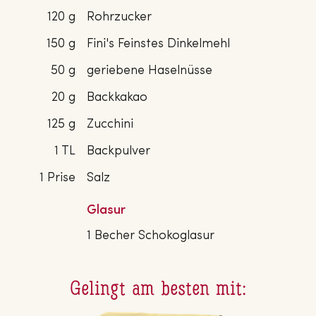
120 g
Rohrzucker
150 g
Fini's Feinstes Dinkelmehl
50 g
geriebene Haselnüsse
20 g
Backkakao
125 g
Zucchini
1 TL
Backpulver
1 Prise
Salz
Glasur
1 Becher Schokoglasur
Gelingt am besten mit: