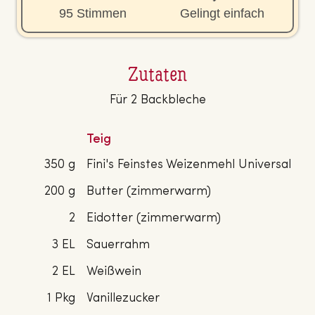
95 Stimmen
Gelingt einfach
Zutaten
Für 2 Backbleche
Teig
350 g
Fini's Feinstes Weizenmehl Universal
200 g
Butter (zimmerwarm)
2
Eidotter (zimmerwarm)
3 EL
Sauerrahm
2 EL
Weißwein
1 Pkg
Vanillezucker