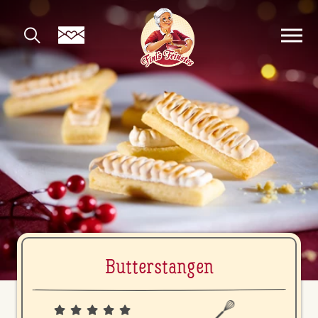
But­ter­stan­gen