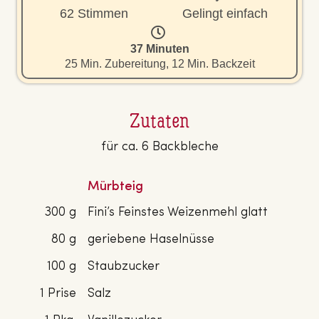
62 Stimmen
Gelingt einfach
37 Minuten
25 Min. Zubereitung, 12 Min. Backzeit
Zutaten
für ca. 6 Backbleche
Mürbteig
300 g
Fini’s Feinstes Weizenmehl glatt
80 g
geriebene Haselnüsse
100 g
Staubzucker
1 Prise
Salz