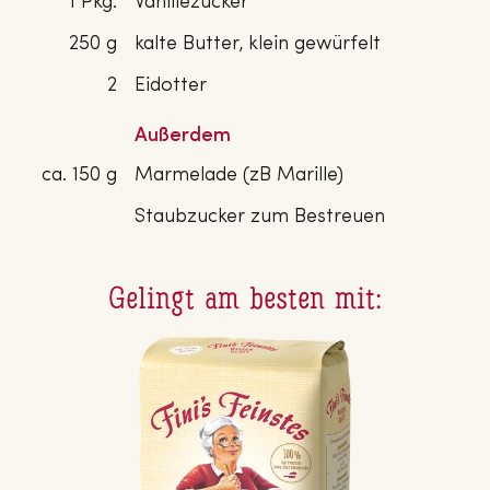
1 Pkg.
Vanillezucker
250 g
kalte Butter, klein gewürfelt
2
Eidotter
Außerdem
ca. 150 g
Marmelade (zB Marille)
Staubzucker zum Bestreuen
Gelingt am besten mit: