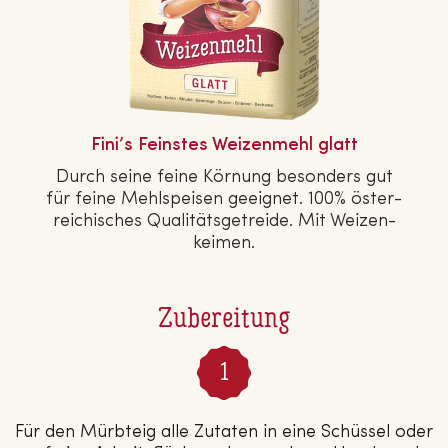
Fini’s Feinstes Wei­zen­mehl glatt
Durch seine feine Körnung besonders gut
für feine Mehl­spei­sen geeignet. 100% ös­ter­
rei­chi­sches Qua­li­täts­ge­trei­de. Mit Wei­zen­
kei­men.
Zubereitung
Für den Mürbteig alle Zutaten in eine Schüssel oder