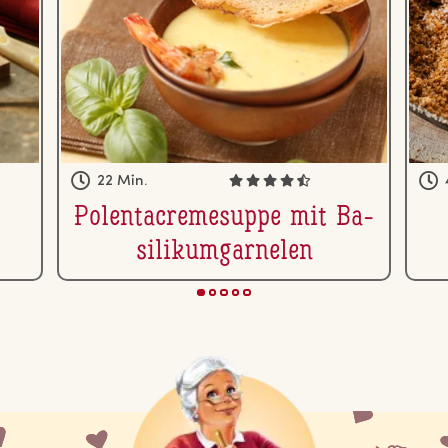
22 Min.
Po­len­ta­creme­sup­pe mit Ba­
si­likum­gar­ne­len