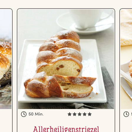
50 Min.
Al­ler­hei­li­gen­s­trie­zel