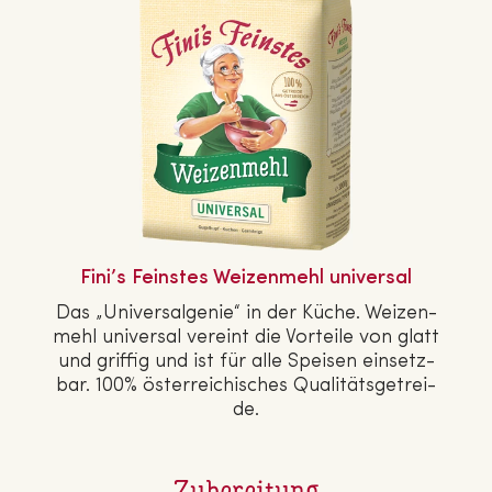
Fini’s Feinstes Wei­zen­mehl universal
Das „Uni­ver­sal­ge­nie“ in der Küche. Wei­zen­
mehl universal vereint die Vorteile von glatt
und griffig und ist für alle Speisen ein­setz­
bar. 100% ös­ter­rei­chi­sches Qua­li­täts­ge­trei­
de.