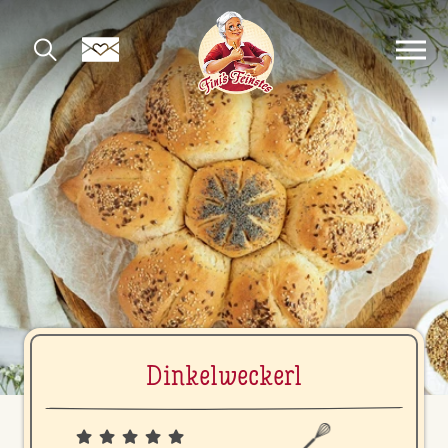
Din­kel­we­ckerl