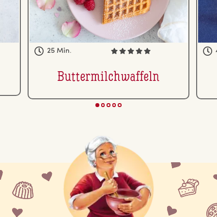
25 Min.
But­ter­milch­waf­feln