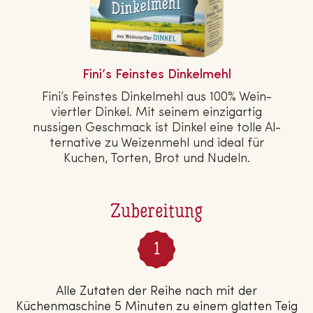
Fini’s Feinstes Din­kel­mehl
Fini’s Feinstes Din­kel­mehl aus 100% Wein­
viert­ler Dinkel. Mit seinem ein­zig­ar­tig
nussigen Geschmack ist Dinkel eine tolle Al­
ter­na­ti­ve zu Wei­zen­mehl und ideal für
Kuchen, Torten, Brot und Nudeln.
Zubereitung
Alle Zutaten der Reihe nach mit der
Küchenmaschine 5 Minuten zu einem glatten Teig