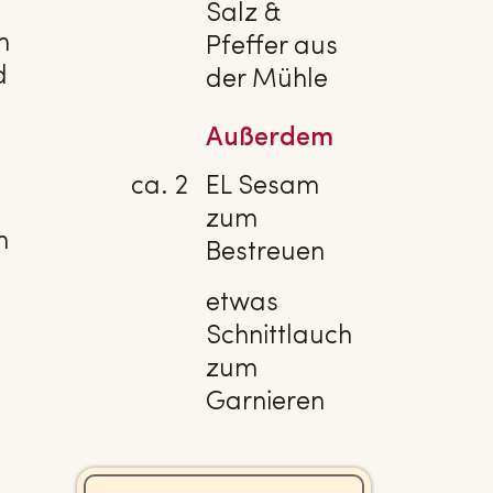
Salz &
m
Pfeffer aus
d
der Mühle
Außerdem
ca. 2
EL Sesam
zum
n
Bestreuen
etwas
Schnittlauch
zum
Garnieren