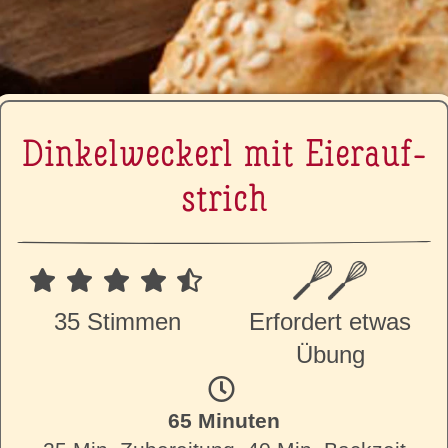
Din­kel­we­ckerl mit Ei­er­auf­
strich
35 Stimmen
Erfordert etwas
Übung
65 Minuten