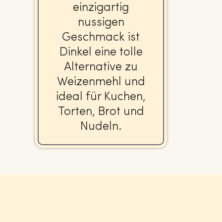
ein­zig­ar­tig
nussigen
Geschmack ist
Dinkel eine tolle
Al­ter­na­ti­ve zu
Wei­zen­mehl und
ideal für Kuchen,
Torten, Brot und
Nudeln.