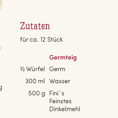
Zutaten
für ca. 12 Stück
g
Germteig
½ Würfel
Germ
300 ml
Wasser
g
500 g
Fini´s
Feinstes
Dinkelmehl