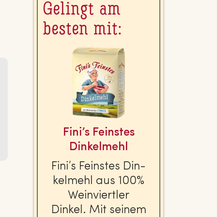
Gelingt am
besten mit:
Fini’s Feinstes
Din­kel­mehl
Fini’s Feinstes Din­
kel­mehl aus 100%
Wein­viert­ler
Dinkel. Mit seinem