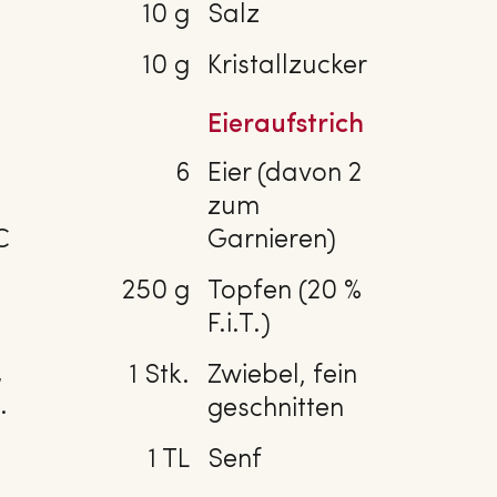
10 g
Salz
10 g
Kristallzucker
Eieraufstrich
6
Eier (davon 2
zum
C
Garnieren)
250 g
Topfen (20 %
F.i.T.)
,
1 Stk.
Zwiebel, fein
.
geschnitten
1 TL
Senf