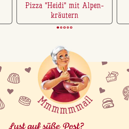
Pizza "Heidi" mit Al­pen­
kräu­tern