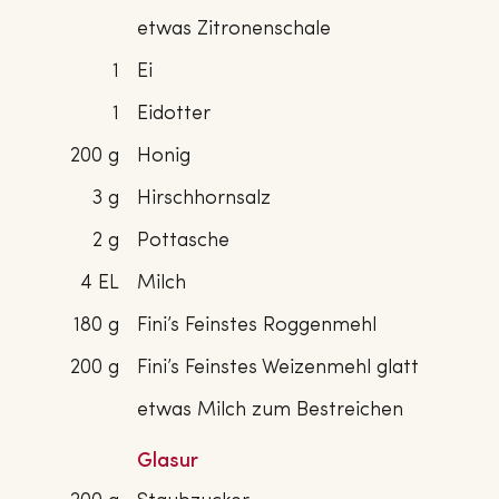
etwas Zitronenschale
1
Ei
1
Eidotter
200 g
Honig
3 g
Hirschhornsalz
2 g
Pottasche
4 EL
Milch
180 g
Fini’s Feinstes Roggenmehl
200 g
Fini’s Feinstes Weizenmehl glatt
etwas Milch zum Bestreichen
Glasur