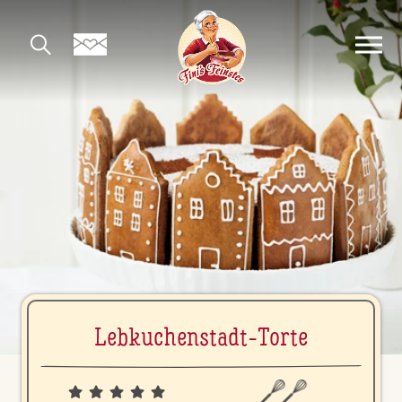
Leb­ku­chen­stadt-Torte