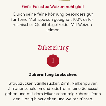
Fini’s Feinstes Wei­zen­mehl glatt
Durch seine feine Körnung besonders gut
für feine Mehl­spei­sen geeignet. 100% ös­ter­
rei­chi­sches Qua­li­täts­ge­trei­de. Mit Wei­zen­
kei­men.
Zubereitung
Zubereitung Lebkuchen:
Staubzucker, Vanillezucker, Zimt, Nelkenpulver,
Zitronenschale, Ei und Eidotter in eine Schüssel
geben und mit dem Mixer schaumig rühren. Dann
den Honig hinzugeben und weiter rühren.