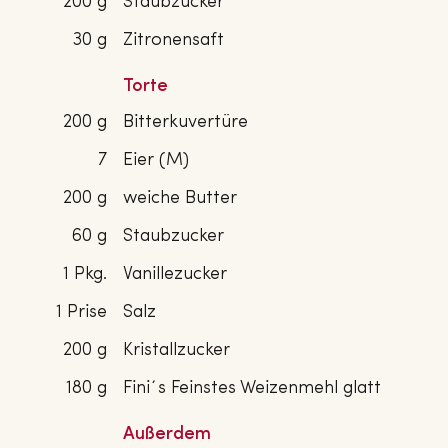
200 g
Staubzucker
30 g
Zitronensaft
Torte
200 g
Bitterkuvertüre
7
Eier (M)
200 g
weiche Butter
60 g
Staubzucker
1 Pkg.
Vanillezucker
1 Prise
Salz
200 g
Kristallzucker
180 g
Fini´s Feinstes Weizenmehl glatt
Außerdem