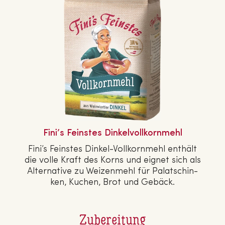
Fini’s Feinstes Din­kel­voll­korn­mehl
Fini’s Feinstes Dinkel-Voll­korn­mehl enthält
die volle Kraft des Korns und eignet sich als
Al­ter­na­ti­ve zu Wei­zen­mehl für Pa­la­tschin­
ken, Kuchen, Brot und Gebäck.
Zubereitung