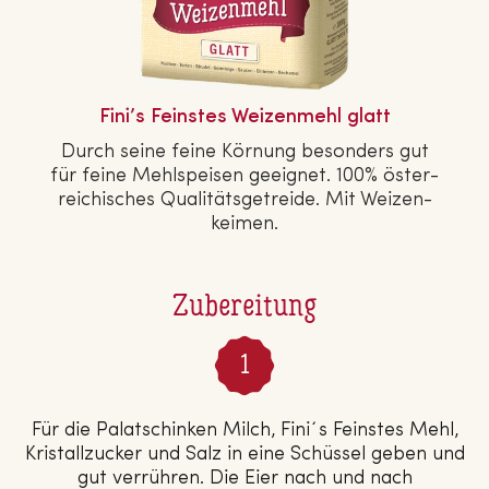
Fini’s Feinstes Wei­zen­mehl glatt
Durch seine feine Körnung besonders gut
für feine Mehl­spei­sen geeignet. 100% ös­ter­
rei­chi­sches Qua­li­täts­ge­trei­de. Mit Wei­zen­
kei­men.
Zubereitung
Für die Palatschinken Milch, Fini´s Feinstes Mehl,
Kristallzucker und Salz in eine Schüssel geben und
gut verrühren. Die Eier nach und nach