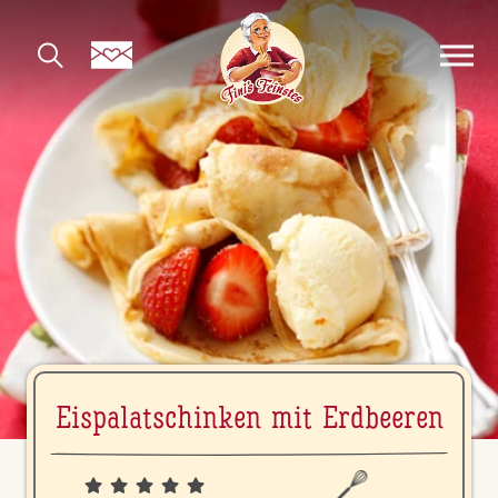
Eis­pa­la­tschin­ken mit Erdbeeren