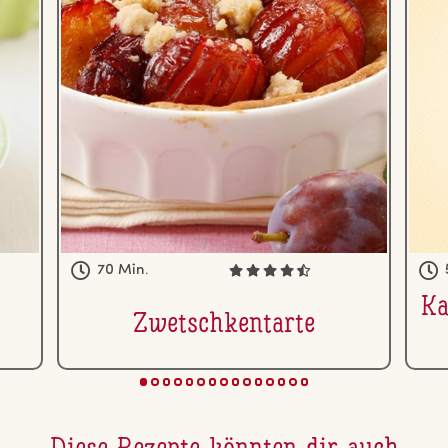
70 Min.
Ka
Zwetsch­kent­ar­te