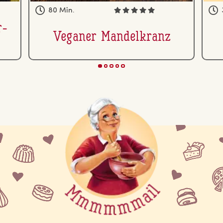
80 Min.
r-
Veganer Man­del­kranz