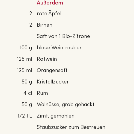
Außerdem
2
rote Äpfel
2
Birnen
Saft von 1 Bio-Zitrone
100 g
blaue Weintrauben
125 ml
Rotwein
125 ml
Orangensaft
50 g
Kristallzucker
4 cl
Rum
50 g
Walnüsse, grob gehackt
1/2 TL
Zimt, gemahlen
Staubzucker zum Bestreuen