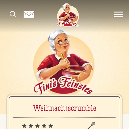
Weih­nachts­crum­ble