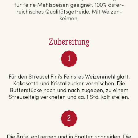
für feine Mehl­spei­sen geeignet. 100% ös­ter­
rei­chi­sches Qua­li­täts­ge­trei­de. Mit Wei­zen­
kei­men.
Zubereitung
Für den Streusel Fini’s Feinstes Weizenmehl glatt,
Kokosette und Kristallzucker vermischen. Die
Butterstücke nach und nach zugeben, zu einem
Streuselteig verkneten und ca. 1 Std. kalt stellen.
Die Äpfel entkernen und in Spalten schneiden. Die