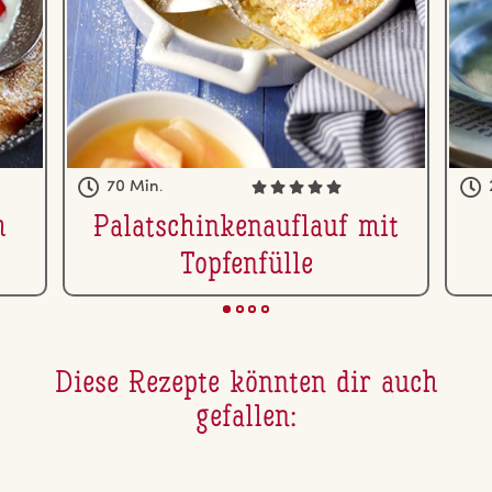
70 Min.
h
Pa­la­tschin­ken­auf­lauf mit
Top­fen­fül­le
Diese Rezepte könnten dir auch
gefallen: