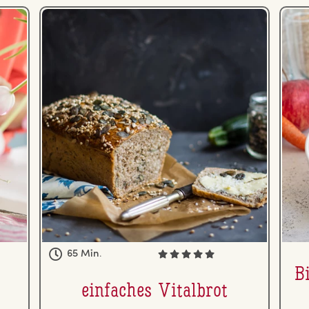
65 Min.
Bi
einfaches Vitalbrot