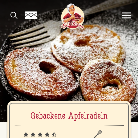
Gebackene Ap­fel­ra­deln