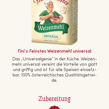
Fini’s Feinstes Wei­zen­mehl universal
Das „Uni­ver­sal­ge­nie“ in der Küche. Wei­zen­
mehl universal vereint die Vorteile von glatt
und griffig und ist für alle Speisen ein­setz­
bar. 100% ös­ter­rei­chi­sches Qua­li­täts­ge­trei­
de.
Zubereitung