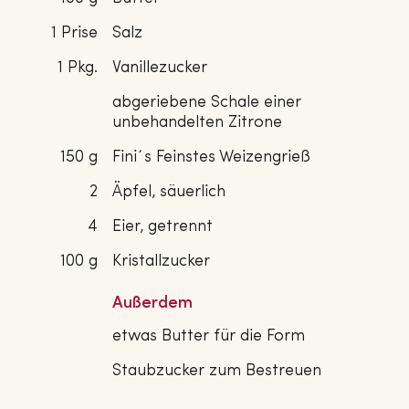
1 Prise
Salz
1 Pkg.
Vanillezucker
abgeriebene Schale einer
unbehandelten Zitrone
150 g
Fini´s Feinstes Weizengrieß
2
Äpfel, säuerlich
4
Eier, getrennt
100 g
Kristallzucker
Außerdem
etwas Butter für die Form
Staubzucker zum Bestreuen