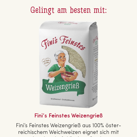
Gelingt am besten mit:
Fini’s Feinstes Wei­zen­grieß
Fini’s Feinstes Wei­zen­grieß aus 100% ös­ter­
rei­chi­schem Weich­wei­zen eignet sich mit