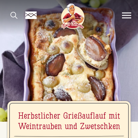
Herbst­li­cher Grie­ßauf­lauf mit
Wein­trau­ben und Zwetsch­ken