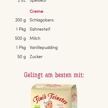
2 EL
Speiseöl
Creme
200 g
Schlagobers
1 Pkg
Sahnesteif
500 g
Milch
1 Pkg
Vanillepudding
50 g
Zucker
Gelingt am besten mit: