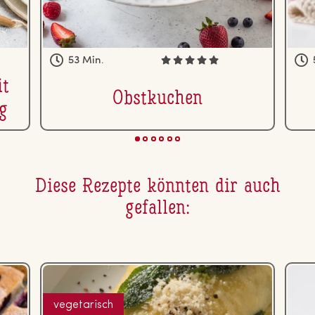
53 Min.
it
Obst­ku­chen
g
Diese Rezepte könnten dir auch
gefallen:
vegetarisch