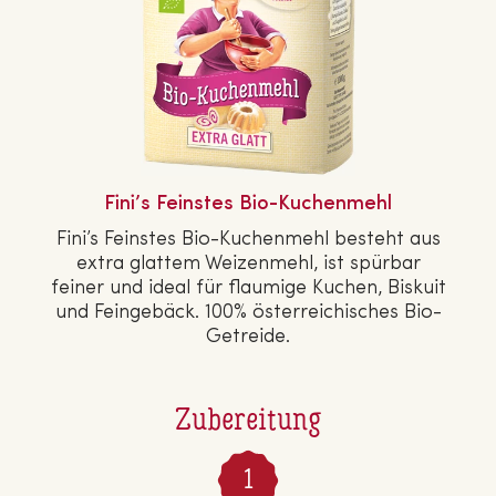
Fini’s Feinstes Bio-Ku­chen­mehl
Fini’s Feinstes Bio-Ku­chen­mehl besteht aus
extra glattem Wei­zen­mehl, ist spürbar
feiner und ideal für flaumige Kuchen, Biskuit
und Fein­ge­bäck. 100% ös­ter­rei­chi­sches Bio-
Getreide.
Zubereitung