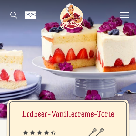
Erdbeer-Va­nille­creme-Torte