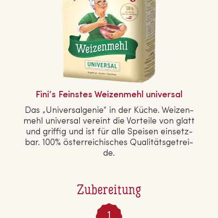
Fini’s Feinstes Wei­zen­mehl universal
Das „Uni­ver­sal­ge­nie“ in der Küche. Wei­zen­
mehl universal vereint die Vorteile von glatt
und griffig und ist für alle Speisen ein­setz­
bar. 100% ös­ter­rei­chi­sches Qua­li­täts­ge­trei­
de.
Zubereitung