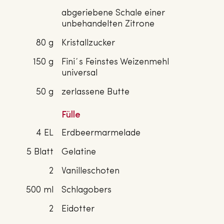
abgeriebene Schale einer
unbehandelten Zitrone
80 g
Kristallzucker
150 g
Fini´s Feinstes Weizenmehl
universal
50 g
zerlassene Butte
Fülle
4 EL
Erdbeermarmelade
5 Blatt
Gelatine
2
Vanilleschoten
500 ml
Schlagobers
2
Eidotter