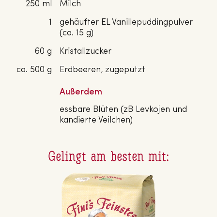
250 ml
Milch
1
gehäufter EL Vanillepuddingpulver
(ca. 15 g)
60 g
Kristallzucker
ca. 500 g
Erdbeeren, zugeputzt
Außerdem
essbare Blüten (zB Levkojen und
kandierte Veilchen)
Gelingt am besten mit: