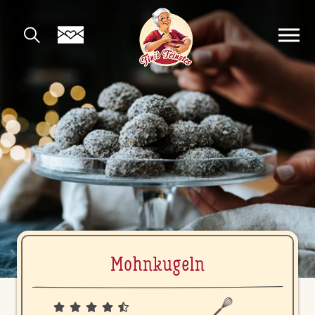
Mohn­ku­geln