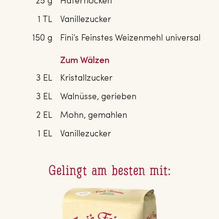
25 g
Haferflocken
1 TL
Vanillezucker
150 g
Fini’s Feinstes Weizenmehl universal
Zum Wälzen
3 EL
Kristallzucker
3 EL
Walnüsse, gerieben
2 EL
Mohn, gemahlen
1 EL
Vanillezucker
Gelingt am besten mit: