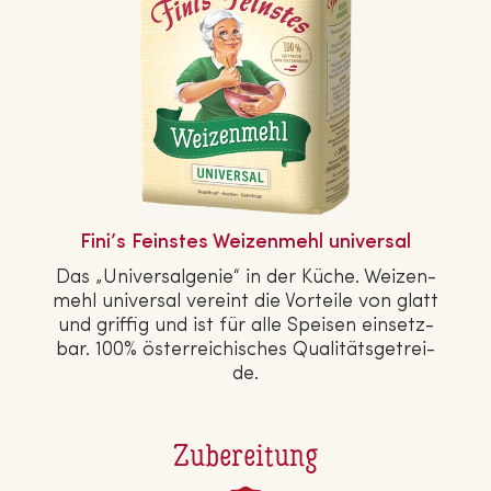
Fini’s Feinstes Wei­zen­mehl universal
Das „Uni­ver­sal­ge­nie“ in der Küche. Wei­zen­
mehl universal vereint die Vorteile von glatt
und griffig und ist für alle Speisen ein­setz­
bar. 100% ös­ter­rei­chi­sches Qua­li­täts­ge­trei­
de.
Zubereitung