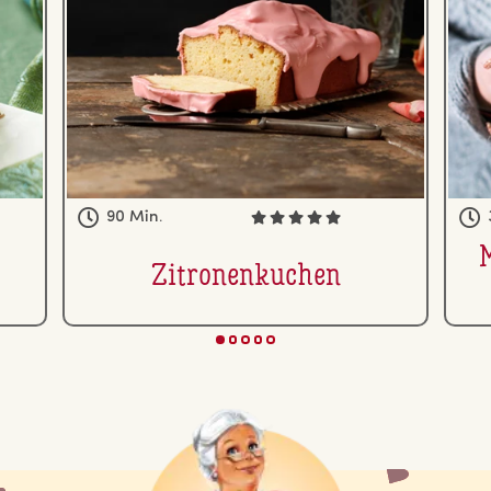
90 Min.
Zi­tro­nen­ku­chen