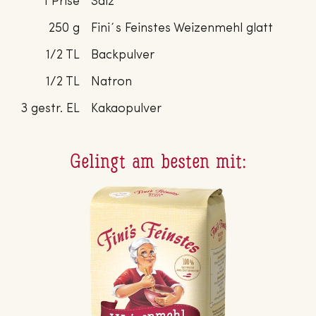
1 Prise
Salz
250 g
Fini´s Feinstes Weizenmehl glatt
1/2 TL
Backpulver
1/2 TL
Natron
3 gestr. EL
Kakaopulver
Gelingt am besten mit: