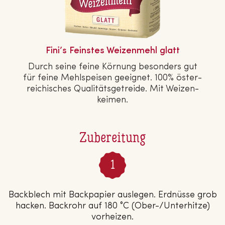
Fini’s Feinstes Wei­zen­mehl glatt
Durch seine feine Körnung besonders gut
für feine Mehl­spei­sen geeignet. 100% ös­ter­
rei­chi­sches Qua­li­täts­ge­trei­de. Mit Wei­zen­
kei­men.
Zubereitung
Backblech mit Backpapier auslegen. Erdnüsse grob
hacken. Backrohr auf 180 °C (Ober-/Unterhitze)
vorheizen.