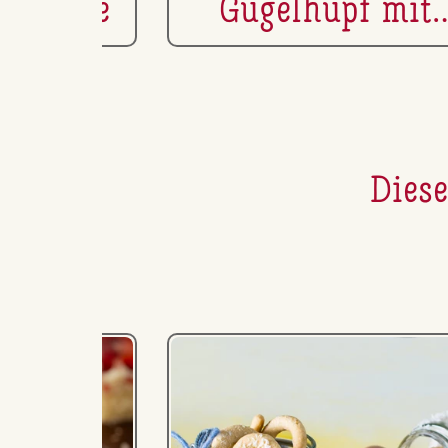
r­me­la­de
Gugelhupf mit
Geweih
Diese