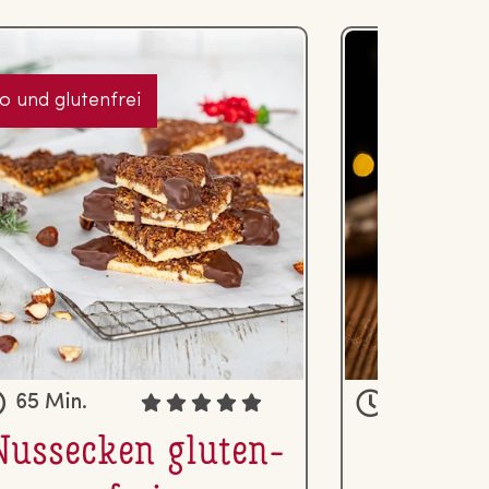
io und glutenfrei
65 Min.
60 Min.
Nussecken glu­ten­
Ge