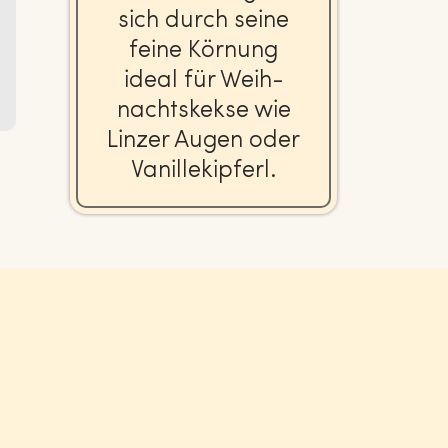
sich durch seine
feine Körnung
ideal für Weih­
nachts­kek­se wie
Linzer Augen oder
Va­nil­le­kip­ferl.