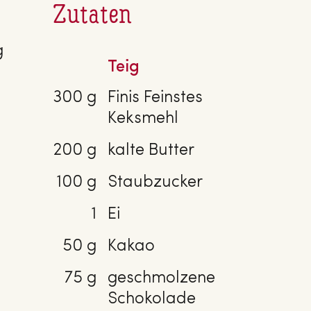
Zutaten
g
Teig
300 g
Finis Feinstes
Keksmehl
200 g
kalte Butter
100 g
Staubzucker
1
Ei
50 g
Kakao
75 g
geschmolzene
Schokolade