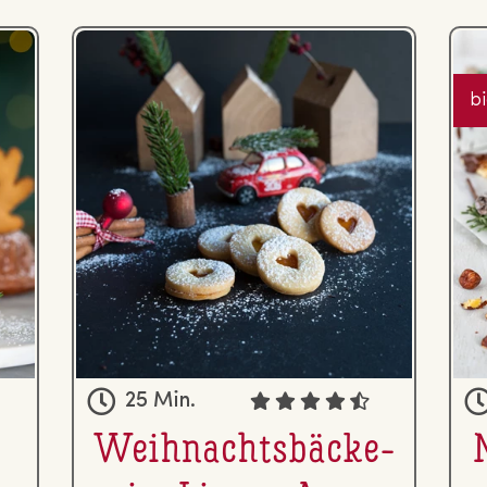
b
25 Min.
Weih­nachts­bä­cke­