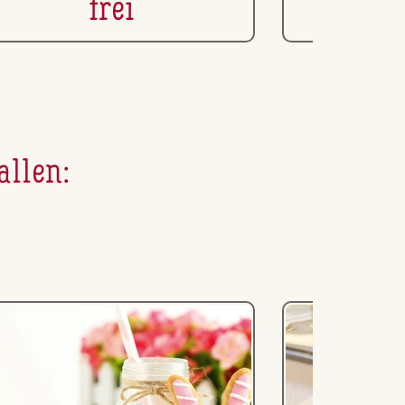
frei
Leb
allen: