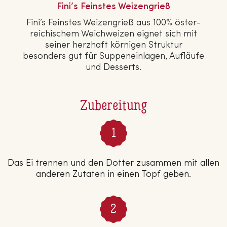
Fini’s Feinstes Wei­zen­grieß
Fini’s Feinstes Wei­zen­grieß aus 100% ös­ter­
rei­chi­schem Weich­wei­zen eignet sich mit
seiner herzhaft körnigen Struktur
besonders gut für Sup­pen­ein­la­gen, Aufläufe
und Desserts.
Zubereitung
Das Ei trennen und den Dotter zusammen mit allen
anderen Zutaten in einen Topf geben.