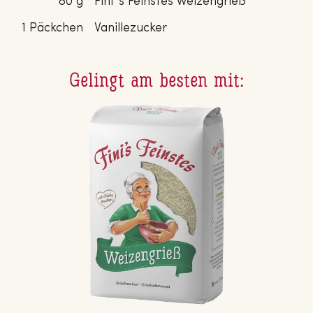
80 g
Fini´s Feinstes Weizengrieß
1 Päckchen
Vanillezucker
Gelingt am besten mit: