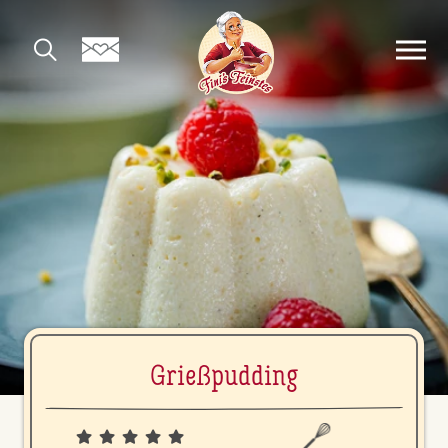
Grie­ß­pud­ding