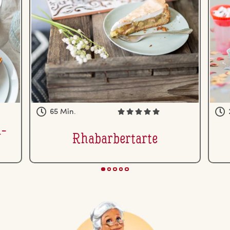
65 Min.
n­
Rha­bar­bert­ar­te