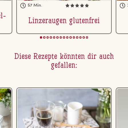
57 Min.
l­
Lin­zer­au­gen glu­ten­frei
Diese Rezepte könnten dir auch
gefallen: