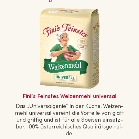
Fini’s Feinstes Wei­zen­mehl universal
Das „Uni­ver­sal­ge­nie“ in der Küche. Wei­zen­
mehl universal vereint die Vorteile von glatt
und griffig und ist für alle Speisen ein­setz­
bar. 100% ös­ter­rei­chi­sches Qua­li­täts­ge­trei­
de.