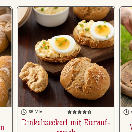
65 Min.
Din­kel­we­ckerl mit Ei­er­auf­
en