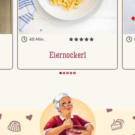
45 Min.
Ei­er­no­ckerl