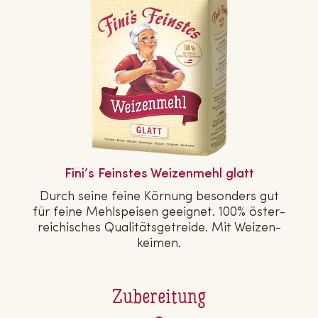
Fini’s Feinstes Wei­zen­mehl glatt
Durch seine feine Körnung besonders gut
für feine Mehl­spei­sen geeignet. 100% ös­ter­
rei­chi­sches Qua­li­täts­ge­trei­de. Mit Wei­zen­
kei­men.
Zubereitung