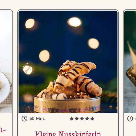
50 Min.
u­
Kleine Nusskip­ferln