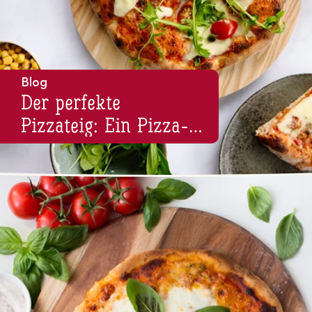
Blog
Der perfekte
Pizzateig: Ein Piz­za­
bo­den wie vom
Italiener