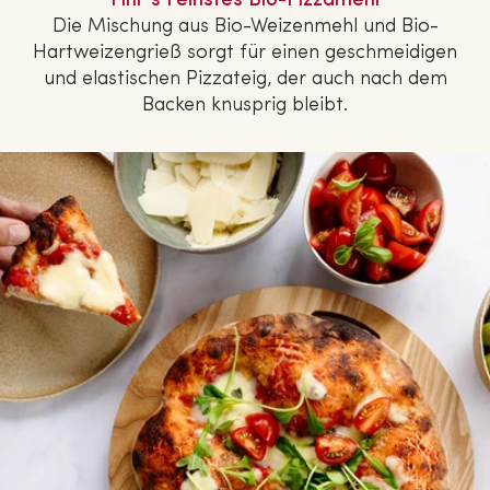
Fini´s Feinstes Bio-Pizzamehl
Die Mischung aus Bio-Wei­zen­mehl und Bio-
Hart­wei­zen­grieß sorgt für einen ge­schmei­di­gen
und elas­ti­schen Pizzateig, der auch nach dem
Backen knusprig bleibt.