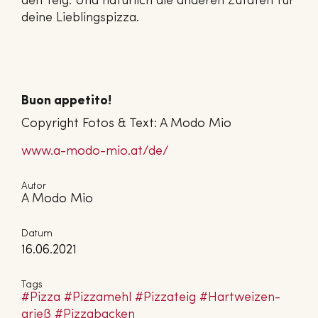
den Teig. Und natürlich die anderen Zutaten für
deine Lieblingspizza.
Buon appetito!
Copyright Fotos & Text: A Modo Mio
www.​a-​modo-​mio.​at/​de/
Autor
A Modo Mio
Datum
16.06.2021
Tags
#Pizza
#Pizzamehl
#Pizzateig
#Hart­wei­zen­
grieß
#Piz­za­ba­cken