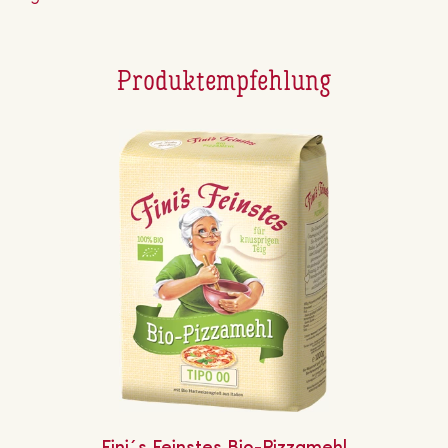
Pro­dukt­emp­feh­lung