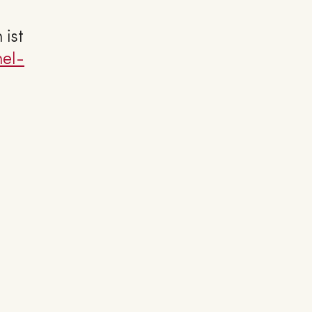
 ist
nel­