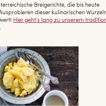
sterreichische Breigerichte, die bis heute
Ausprobieren dieser kulinarischen Wurzeln
wert!
Hier geht’s lang zu unserem tra­di­tio­
.