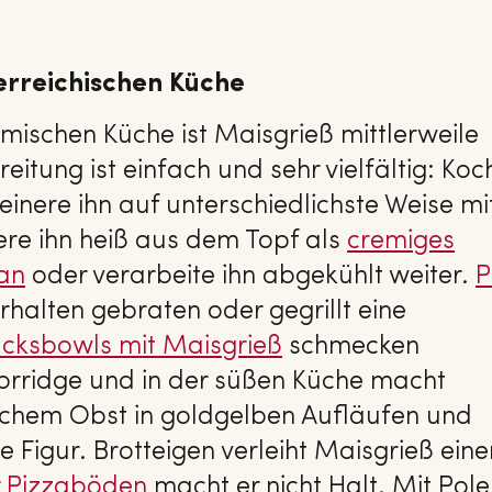
erreichischen Küche
mischen Küche ist Maisgrieß mittlerweile
eitung ist einfach und sehr vielfältig: Koc
einere ihn auf unterschiedlichste Weise mi
re ihn heiß aus dem Topf als
cremiges
san
oder verarbeite ihn abgekühlt weiter.
P
rhalten gebraten oder gegrillt eine
ücks­bow­ls mit Maisgrieß
schmecken
orridge und in der süßen Küche macht
chem Obst in goldgelben Aufläufen und
Figur. Brotteigen verleiht Maisgrieß eine
r
Piz­za­bö­den
macht er nicht Halt. Mit Pol