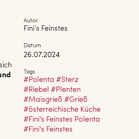
Autor
Fini’s Feinstes
Datum
26.07.2024
sich
Tags
und
#Polenta
#Sterz
#Riebel
#Plenten
#Maisgrieß
#Grieß
#ös­ter­rei­chi­sche Küche
#Fini's Feinstes Polenta
#Fini's Feinstes