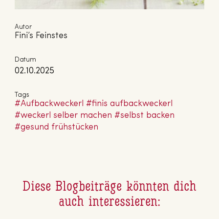
Autor
Fini’s Feinstes
Datum
02.10.2025
Tags
#Auf­back­we­ckerl
#finis auf­back­we­ckerl
#weckerl selber machen
#selbst backen
#gesund früh­stü­cken
Diese Blog­bei­trä­ge könnten dich
auch in­ter­es­sie­ren: