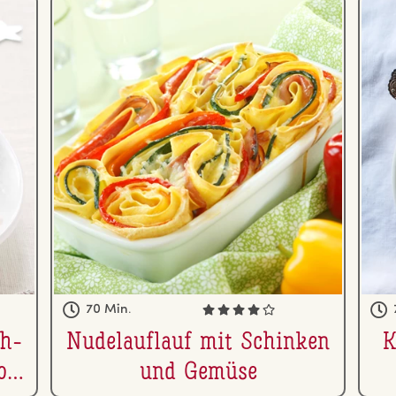
70 Min.
ch­
Nu­del­auf­lauf mit Schinken
K
o­
und Gemüse