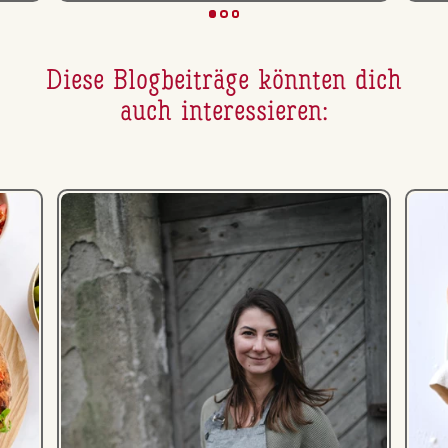
Diese Blog­bei­trä­ge könnten dich
auch in­ter­es­sie­ren: