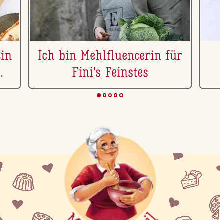
Ein
Ich bin Mehl­flu­en­ce­rin für
Fini's Feinstes