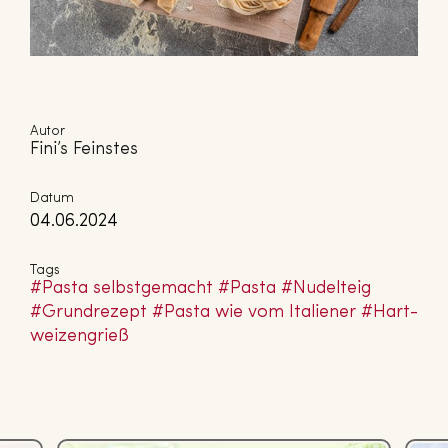
Autor
Fini’s Feinstes
Datum
04.06.2024
Tags
#Pasta selbst­ge­macht
#Pasta
#Nudelteig
#Grund­re­zept
#Pasta wie vom Italiener
#Hart­
wei­zen­grieß