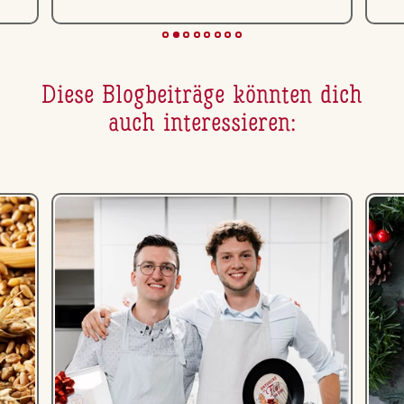
Diese Blog­bei­trä­ge könnten dich
auch in­ter­es­sie­ren: