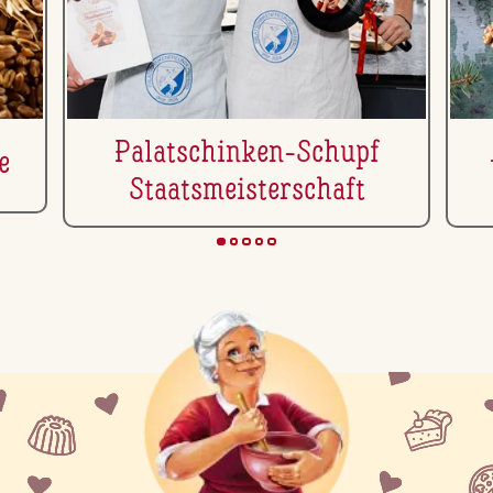
Pa­la­tschin­ken-Schupf
e
Staats­meis­ter­schaft