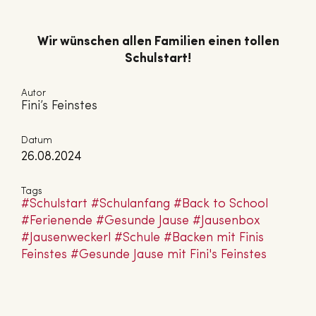
Wir wünschen allen Familien einen tollen
Schulstart!
Autor
Fini’s Feinstes
Datum
26.08.2024
Tags
#Schul­start
#Schul­an­fang
#Back to School
#Fe­ri­en­en­de
#Gesunde Jause
#Jausenbox
#Jau­sen­we­ckerl
#Schule
#Backen mit Finis
Feinstes
#Gesunde Jause mit Fini's Feinstes