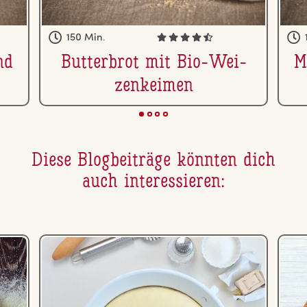
150 Min.
nd
But­ter­brot mit Bio-Wei­
M
zen­kei­men
Diese Blog­bei­trä­ge könnten dich
auch in­ter­es­sie­ren: