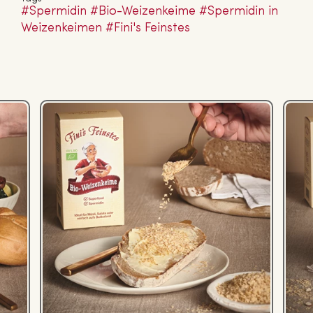
#Spermidin
#Bio-Wei­zen­kei­me
#Spermidin in
Wei­zen­kei­men
#Fini's Feinstes