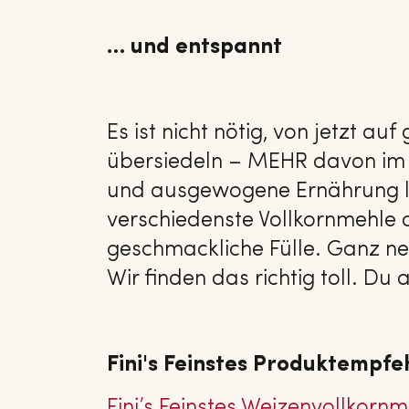
… und entspannt
Es ist nicht nötig, von jetzt au
übersiedeln – MEHR davon im E
und ausgewogene Ernährung le
verschiedenste Vollkornmehle 
geschmackliche Fülle. Ganz n
Wir finden das richtig toll. Du
Fini's Feinstes Produktempfe
Fini’s Feinstes Wei­zen­voll­korn­