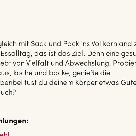
f gleich mit Sack und Pack ins Vollkornland 
ssalltag, das ist das Ziel. Denn eine ges
bt von Vielfalt und Abwechslung. Probie
aus, koche und backe, genieße die
ebenbei tust du deinem Körper etwas Gute
 auch?
hlungen:
mehl