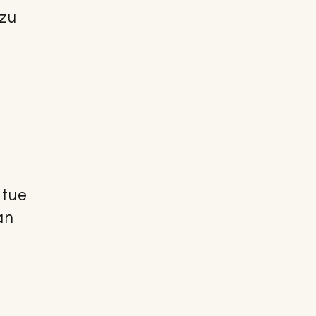
 zu
 tue
an