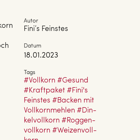
Autor
korn
Fini’s Feinstes
och
Datum
18.01.2023
Tags
#Vollkorn
#Gesund
#Kraft­pa­ket
#Fini's
Feinstes
#Backen mit
Voll­korn­meh­len
#Din­
kel­voll­korn
#Rog­gen­
voll­korn
#Wei­zen­voll­