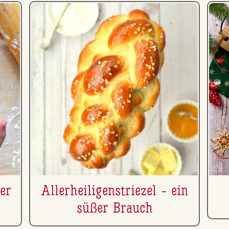
er
Al­ler­hei­li­gen­s­trie­zel - ein
süßer Brauch