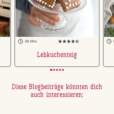
30 Min.
Leb­ku­chen­teig
Diese Blog­bei­trä­ge könnten dich
auch in­ter­es­sie­ren: