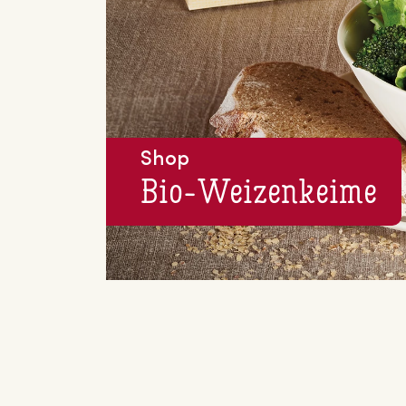
Shop
Bio-Wei­zen­kei­me