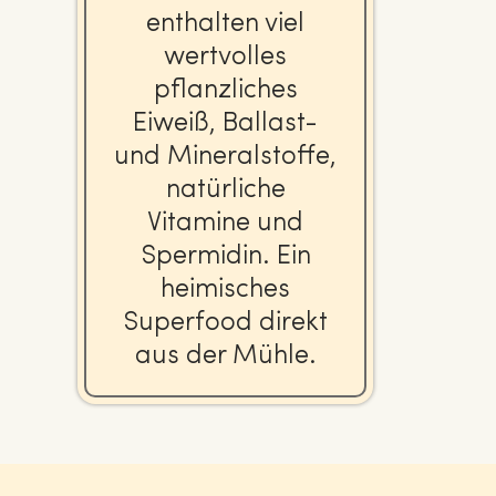
enthalten viel
wert­vol­les
pflanz­li­ches
Eiweiß, Ballast-
und Mi­ne­ral­stof­fe,
na­tür­li­che
Vitamine und
Spermidin. Ein
hei­mi­sches
Superfood direkt
aus der Mühle.