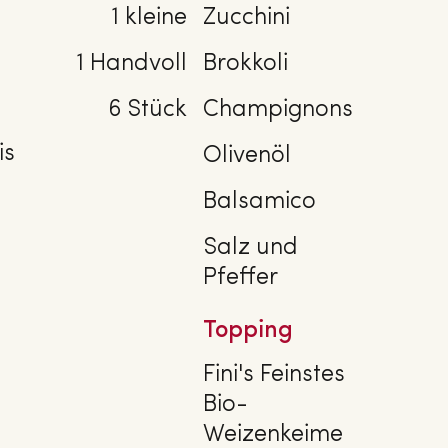
1 kleine
Zucchini
1 Handvoll
Brokkoli
6 Stück
Champignons
e
is
Olivenöl
Balsamico
Salz und
Pfeffer
Topping
Fini's Feinstes
Bio-
Weizenkeime