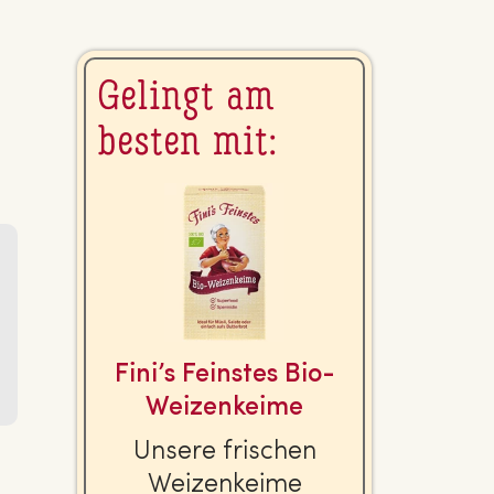
Gelingt am
besten mit:
Fini’s Feinstes Bio-
Wei­zen­kei­me
Unsere frischen
Wei­zen­kei­me