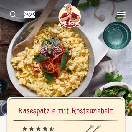
Kä­se­spätz­le mit Röst­zwie­beln