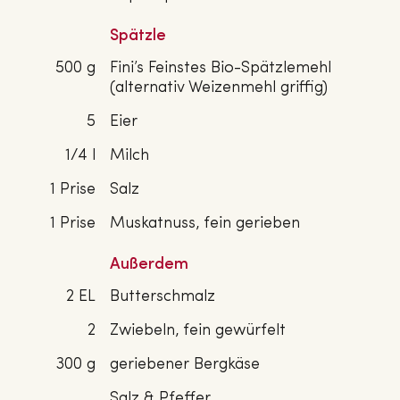
Spätzle
500 g
Fini’s Feinstes Bio-Spätzlemehl
(alternativ Weizenmehl griffig)
5
Eier
1/4 l
Milch
1 Prise
Salz
1 Prise
Muskatnuss, fein gerieben
Außerdem
2 EL
Butterschmalz
2
Zwiebeln, fein gewürfelt
300 g
geriebener Bergkäse
Salz & Pfeffer