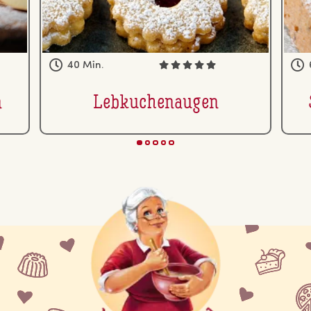
40 Min.
n
Leb­ku­chen­au­gen