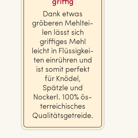
griffig
Dank etwas
gröberen Mehl­tei­
len lässt sich
griffiges Mehl
leicht in Flüs­sig­kei­
ten einrühren und
ist somit perfekt
für Knödel,
Spätzle und
Nockerl. 100% ös­
ter­rei­chi­sches
Qua­li­täts­ge­trei­de.