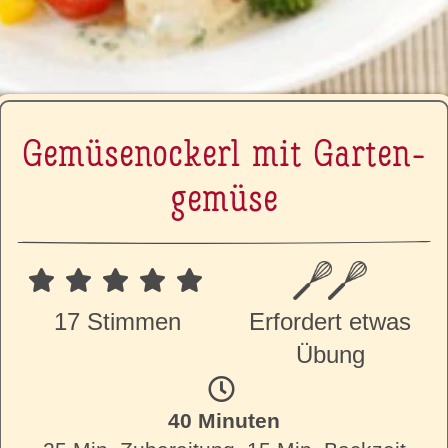
Ge­mü­sen­o­ckerl mit Gar­ten­
ge­mü­se
17 Stimmen
Erfordert etwas
Übung
40 Minuten