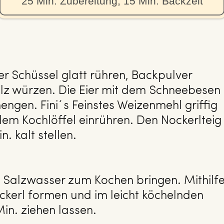
25 Min. Zubereitung, 15 Min. Backzeit
r Schüssel glatt rühren, Backpulver
lz würzen. Die Eier mit dem Schneebesen
ngen. Fini´s Feinstes Weizenmehl griffig
em Kochlöffel einrühren. Den Nockerlteig
. kalt stellen.
h Salzwasser zum Kochen bringen. Mithilf
ckerl formen und im leicht köchelnden
in. ziehen lassen.