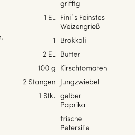
griffig
1 EL
Fini´s Feinstes
Weizengrieß
n.
1
Brokkoli
2 EL
Butter
100 g
Kirschtomaten
2 Stangen
Jungzwiebel
1 Stk.
gelber
Paprika
frische
Petersilie