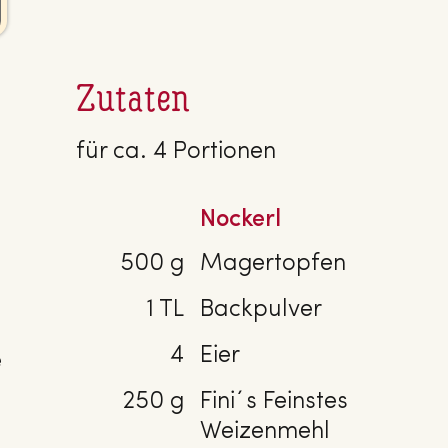
Zutaten
für ca. 4 Portionen
Nockerl
500 g
Magertopfen
1 TL
Backpulver
4
Eier
e
250 g
Fini´s Feinstes
Weizenmehl