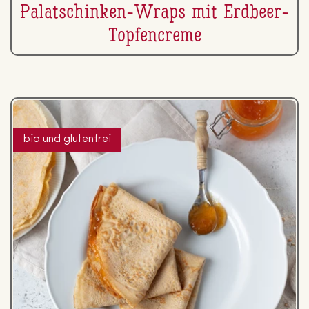
Pa­la­tschin­ken-Wraps mit Erdbeer-
Top­fen­creme
bio und glutenfrei