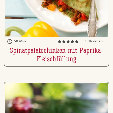
50 Min.
14 Stimmen
Spi­nat­pa­la­tschin­ken mit Paprika-
Fleisch­fül­lung