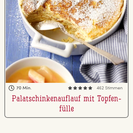
70 Min.
462 Stimmen
Pa­la­tschin­ken­auf­lauf mit Top­fen­
fül­le