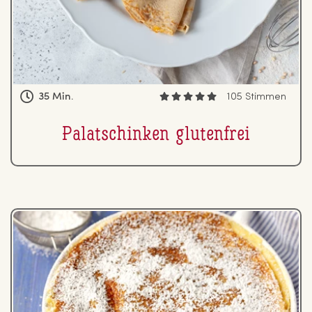
35 Min.
105 Stimmen
Pa­la­tschin­ken glu­ten­frei