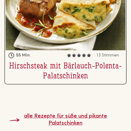
55 Min.
13 Stimmen
Hirsch­steak mit Bärlauch-Polenta-
Pa­la­tschin­ken
alle Rezepte für süße und pikante
Pa­la­tschin­ken