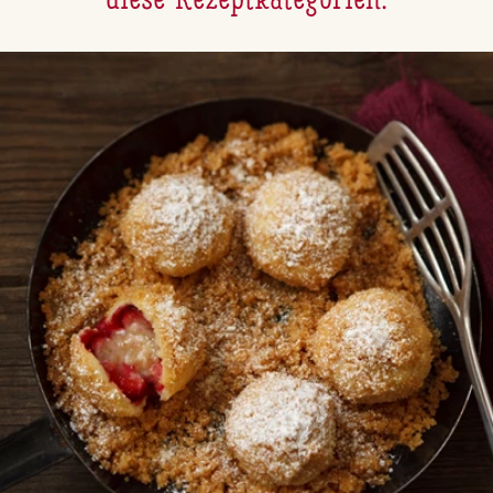
diese Re­zept­ka­te­go­ri­en: