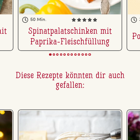
50 Min.
mit
Spi­nat­pa­la­tschin­ken mit
Po
Paprika-Fleisch­fül­lung
Diese Rezepte könnten dir auch
gefallen: