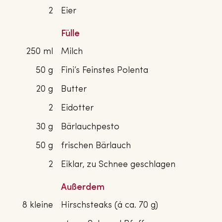
2
Eier
Fülle
250 ml
Milch
50 g
Fini’s Feinstes Polenta
20 g
Butter
2
Eidotter
30 g
Bärlauchpesto
50 g
frischen Bärlauch
2
Eiklar, zu Schnee geschlagen
Außerdem
8 kleine
Hirschsteaks (á ca. 70 g)