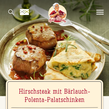
Hirsch­steak mit Bärlauch-
Polenta-Pa­la­tschin­ken