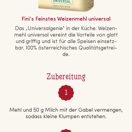
Fini’s Feinstes Wei­zen­mehl universal
Das „Uni­ver­sal­ge­nie“ in der Küche. Wei­zen­
mehl universal vereint die Vorteile von glatt
und griffig und ist für alle Speisen ein­setz­
bar. 100% ös­ter­rei­chi­sches Qua­li­täts­ge­trei­
de.
Zubereitung
Mehl und 50 g Milch mit der Gabel vermengen,
sodass kleine Klumpen entstehen.