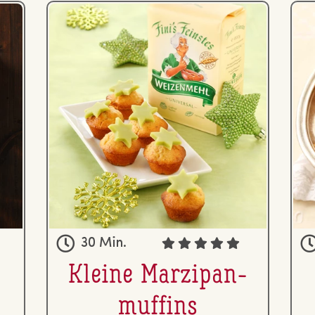
30 Min.
Kleine Mar­zi­pan­
muf­fins