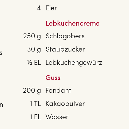
4
Eier
Lebkuchencreme
250 g
Schlagobers
30 g
Staubzucker
s
½ EL
Lebkuchengewürz
Guss
200 g
Fondant
1 TL
Kakaopulver
n
1 EL
Wasser