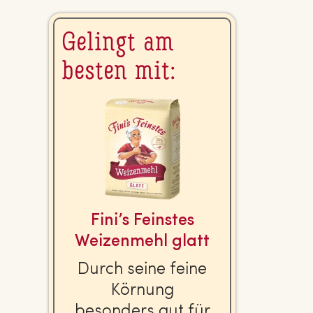
Gelingt am
besten mit:
Fini’s Feinstes
Wei­zen­mehl glatt
Durch seine feine
Körnung
besonders gut für