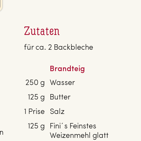
Zutaten
für ca. 2 Backbleche
Brandteig
250 g
Wasser
125 g
Butter
1 Prise
Salz
125 g
Fini´s Feinstes
en
Weizenmehl glatt