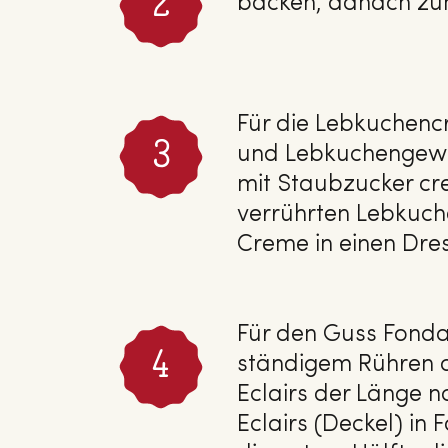
backen, danach zum
Für die Lebkuchen
und Lebkuchengewür
mit Staubzucker cr
verrührten Lebkuch
Creme in einen Dress
Für den Guss Fonda
ständigem Rühren a
Eclairs der Länge n
Eclairs (Deckel) in