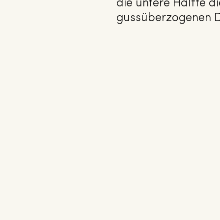
die untere Hälfte 
gussüberzogenen D