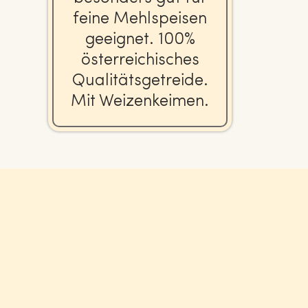
feine Mehl­spei­sen
geeignet. 100%
ös­ter­rei­chi­sches
Qua­li­täts­ge­trei­de.
Mit Wei­zen­kei­men.