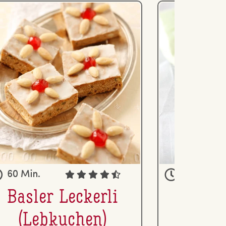
60 Min.
45 Min.
Basler Leckerli
Ho­nig
(Lebkuchen)