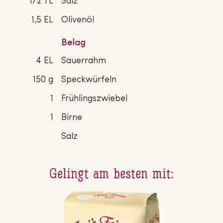
1/2 TL
Salz
1,5 EL
Olivenöl
Belag
4 EL
Sauerrahm
150 g
Speckwürfeln
1
Frühlingszwiebel
1
Birne
Salz
Gelingt am besten mit: