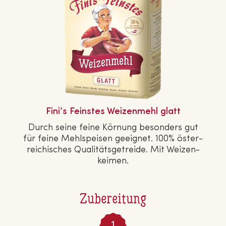
Fini’s Feinstes Wei­zen­mehl glatt
Durch seine feine Körnung besonders gut
für feine Mehl­spei­sen geeignet. 100% ös­ter­
rei­chi­sches Qua­li­täts­ge­trei­de. Mit Wei­zen­
kei­men.
Zubereitung