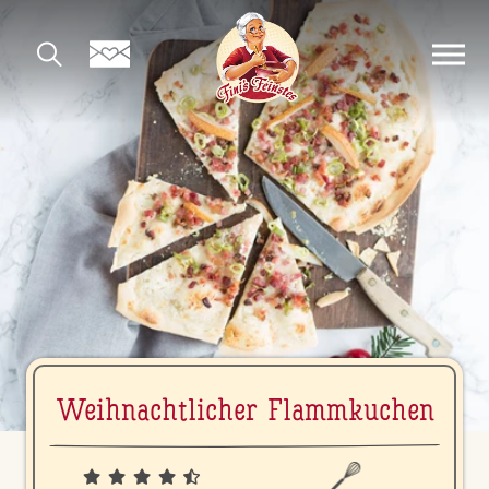
Weih­nacht­li­cher Flamm­ku­chen